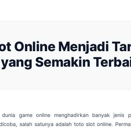
lot Online Menjadi T
l yang Semakin Terba
dunia game online menghadirkan banyak jenis 
icoba, salah satunya adalah toto slot online. Perma