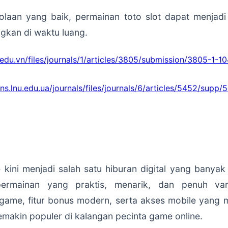
laan yang baik, permainan toto slot dapat menjadi a
kan di waktu luang.
u.edu.vn/files/journals/1/articles/3805/submission/3805-1-1
ons.lnu.edu.ua/journals/files/journals/6/articles/5452/supp
e kini menjadi salah satu hiburan digital yang banyak
rmainan yang praktis, menarik, dan penuh vari
game, fitur bonus modern, serta akses mobile yan
emakin populer di kalangan pecinta game online.