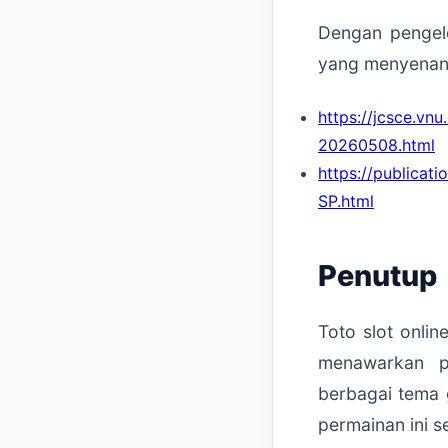
Dengan pengelo
yang menyenang
https://jcsce.vn
20260508.html
https://publicati
SP.html
Penutup
Toto slot onlin
menawarkan pe
berbagai tema 
permainan ini s