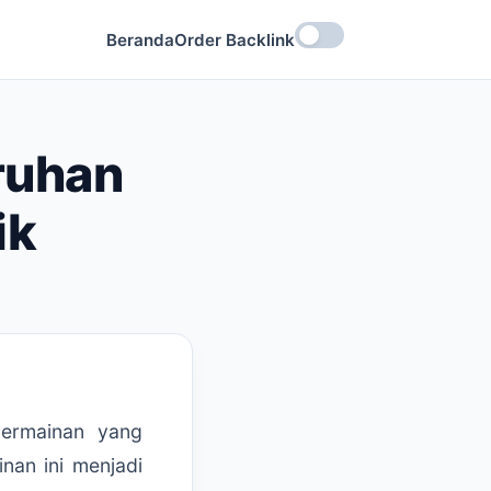
Beranda
Order Backlink
aruhan
ik
permainan yang
inan ini menjadi