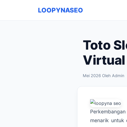
LOOPYNASEO
Toto S
Virtua
Mei 2026 Oleh Admin
Perkembangan 
menarik untuk d