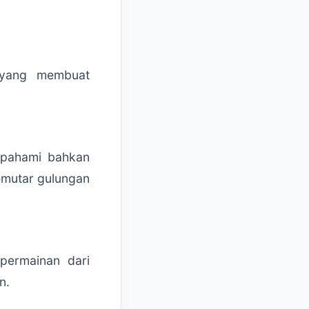
r yang membuat
ipahami bahkan
emutar gulungan
permainan dari
n.