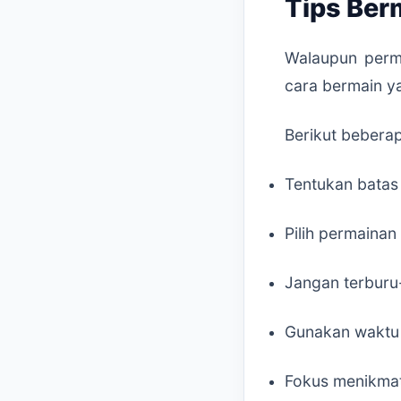
Tips Ber
Walaupun perma
cara bermain y
Berikut beberap
Tentukan batas
Pilih permainan
Jangan terburu
Gunakan waktu 
Fokus menikmati