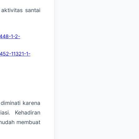
ktivitas santai
0448-1-2-
/5452-11321-1-
 diminati karena
asi. Kehadiran
g mudah membuat