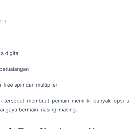
ern
 digital
petualangan
r free spin dan multiplier
an tersebut membuat pemain memiliki banyak opsi u
ai gaya bermain masing-masing.