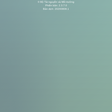
© Bộ Tài nguyên và Môi trường
Phiên bản: 2.3.7.0
Bản dịch: 20200808.1